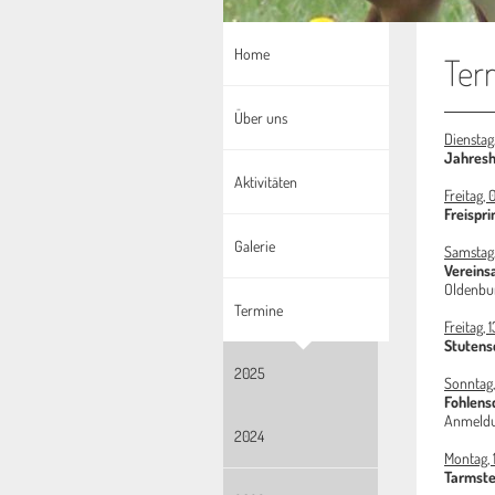
Home
Ter
Über uns
Dienstag,
Jahres
Aktivitäten
Freitag, 
Freispr
Galerie
Samstag,
Vereins
Oldenbu
Termine
Freitag, 
Stutens
2025
Sonntag,
Fohlens
Anmeldu
2024
Montag, 
Tarmste