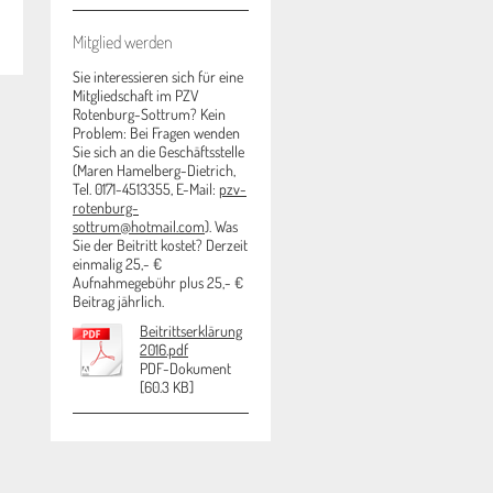
Mitglied werden
Sie interessieren sich für eine
Mitgliedschaft im PZV
Rotenburg-Sottrum? Kein
Problem: Bei Fragen wenden
Sie sich an die Geschäftsstelle
(Maren Hamelberg-Dietrich,
Tel. 0171-4513355, E-Mail:
pzv-
rotenburg-
sottrum@hotmail.com
). Was
Sie der Beitritt kostet? Derzeit
einmalig 25,- €
Aufnahmegebühr plus 25,- €
Beitrag jährlich.
Beitrittserklärung
2016.pdf
PDF-Dokument
[60.3 KB]