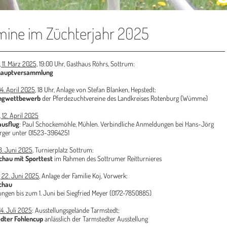
mine im Züchterjahr 2025
 11. März 2025,
19:00 Uhr, Gasthaus Röhrs, Sottrum:
hauptversammlung
04. April 2025
, 18 Uhr, Anlage von Stefan Blanken, Hepstedt:
ingwettbewerb
der Pferdezuchtvereine des Landkreises Rotenburg (Wümme)
 12. April 2025
ausflug
: Paul Schockemöhle, Mühlen. Verbindliche Anmeldungen bei Hans-Jörg
rger unter 01523-3964251
13. Juni 2025
, Turnierplatz Sottrum:
chau mit Sporttest
im Rahmen des Sottrumer Reitturnieres
 22. Juni 2025
, Anlage der Familie Koj, Vorwerk:
chau
ngen bis zum 1. Juni
bei Siegfried Meyer (0172-7850885)
14. Juli 2025
: Ausstellungsgelände Tarmstedt:
dter Fohlencup
anlässlich der Tarmstedter Ausstellung