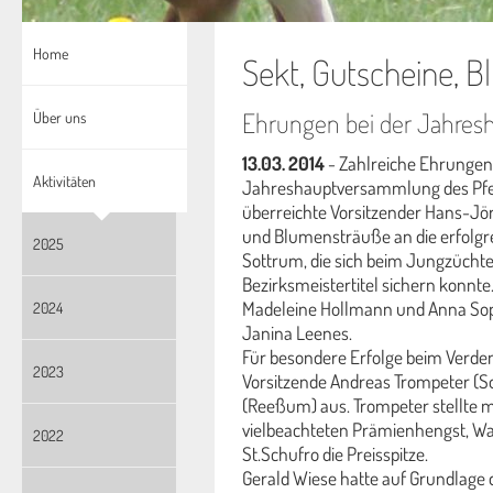
Home
Sekt, Gutscheine, 
Ehrungen bei der Jahre
Über uns
13.03. 2014
- Zahlreiche Ehrungen g
Aktivitäten
Jahreshauptversammlung des Pfer
überreichte Vorsitzender Hans-Jör
und Blumensträuße an die erfolgr
2025
Sottrum, die sich beim Jungzücht
Bezirksmeistertitel sichern konnt
Madeleine Hollmann und Anna Sop
2024
Janina Leenes.
Für besondere Erfolge beim Verde
2023
Vorsitzende Andreas Trompeter (
(Reeßum) aus. Trompeter stellte m
vielbeachteten Prämienhengst, Wa
2022
St.Schufro die Preisspitze.
Gerald Wiese hatte auf Grundlage