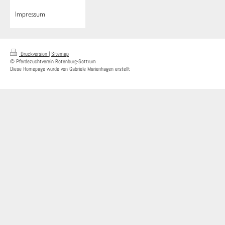
Impressum
Druckversion
|
Sitemap
© Pferdezuchtverein Rotenburg-Sottrum
Diese Homepage wurde von Gabriele Marienhagen erstellt