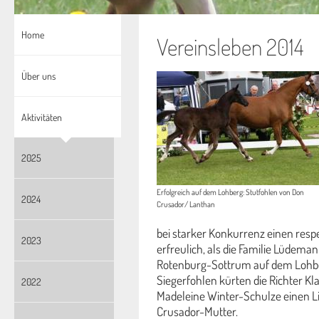
Home
Vereinsleben 2014
Über uns
Aktivitäten
2025
Erfolgreich auf dem Lohberg: Stutfohlen von Don
2024
Crusador/ Lanthan
bei starker Konkurrenz einen respe
2023
erfreulich, als die Familie Lüdeman
Rotenburg-Sottrum auf dem Lohber
Siegerfohlen kürten die Richter Kl
2022
Madeleine Winter-Schulze einen 
Crusador-Mutter.