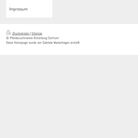
Impressum
Druckversion
|
Sitemap
© Pferdezuchtverein Rotenburg-Sottrum
Diese Homepage wurde von Gabriele Marienhagen erstellt