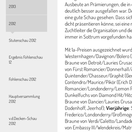
Ausbeute an Prämierungen, die in
2013
deutlich besser ausgefallen war. 
eine gute Schau gesehen. Dass sich
dicht präsentieren könne, sei eine
2012
Zuchtleiter die Organisation und 
immer in Sottrum vorgefunden ha
Stutenschau 2012
Mit 1a-Preisen ausgezeichnet wur
Westernhagen/Davignon/Bolero (Aus
Ergebnis Fohlenschau
Braune von Detroit/Lauries Crusa
12
von Fürst Romancier/Donnerhall/Ak
Quintender/Chasseur/Graphit (Ger
Fohlenschau 2012
Contendro/Maurice/Pikör (Erich De
Romancier/Londonderry/Lemon Park
Dunkelfuchs von Diamond Hit/Hitch
Hauptversammlung
Braune von Dancier/Lauries Crus
2012
Dodenhoff, Jeerhof);
Vierjährige
:
Frederico/Londonderry/Großmogul 
v.d.Decken-Schau
Braune von Verdi/Caletto/Landadel
2012
von Embassy III/Wendekreis/Matro