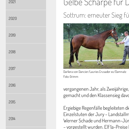
Gelbe Schärpe für D
2021
Sottrum: erneuter Sieg fü
2020
2019
2018
2017
Darliera von Dancier/Lauries Crusador xx/Damnatz
Foto: Grimm
2016
vergangenen Jahr, als Zweijährige,
gemacht und den Klassensieg davo
2015
Ergiebige Regenfälle begleiteten d
Einzelstuten der Jury – Landstall
2014
Werner Schade und Hermann-Jür
– vorgestellt wurden. Elf 1a-Preise