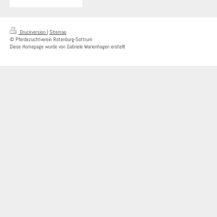
Druckversion
|
Sitemap
© Pferdezuchtverein Rotenburg-Sottrum
Diese Homepage wurde von Gabriele Marienhagen erstellt