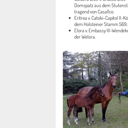
Domspatz aus dem Stutensta
tragend von Casallco.
Eritrea v. Catoki-Capitol II-
dem Holsteiner Stamm 569; S
Elora v. Embassy III-Wende
der Welora.