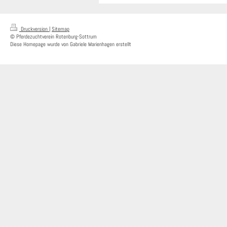
Druckversion
|
Sitemap
© Pferdezuchtverein Rotenburg-Sottrum
Diese Homepage wurde von Gabriele Marienhagen erstellt