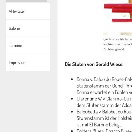
Aktivitäten
Galerie
Quintine brachte Famili
Nachkommen. Die Tochte
Termine
Zucht eingesetzt.
Impressum
Die Stuten von Gerald Wiese:
Bonna v. Balou du Rouet-Cal
Stutenstamm der Gundi; Ih
Bonna erwartet ein Fohlen v
Clarentine W v. Clarimo-Qu
dem Stutenstamm der Adda; S
Baloubetta v. Balobet du Ro
Stutenstamm ist der Holste
ist mit El Barone belegt.
Goldera Blue v. Chacco Blue