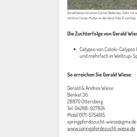
Gerald Wiese mit einem Cornet Obolensky-Sohn mit s
mit ihrer Caroly-Mutter an der Hand. Foto: R. Lienhop
Die Zuchterfolge von Gerald Wie
Catypso von Catoki-Calypso I
und mehrfach in Weltcup-Spr
So erreichen Sie Gerald Wiese:
Gerald & Andrea Wiese
Benkel 36
28870 Ottersberg
Tel. 04288-927824
Mobil 0171-5754615
springpferdezucht-wiese@gmx.de
www.springpferdezucht-wiese.de